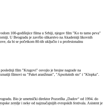
ovodom 100-godišnjice filma u Srbiji, njegov film "Ko to tamo peva"
rniji. U Beogradu je završio slikarstvo na Akademiji likovnih
move, da bi se početkom 80-tih uključio i u profesionalnu
 poslednji film "Krugovi" osvojio je brojne nagrade na
znatiji filmovi su "Paket aranžman", "Apsolutnih sto" i "Klopka".
Beogradu. Bio je umetnički direktor Pozorišta „Dadov“ od 1994. do
ropske zemlje i neke od najznačajnijih evropskih festivala. Asistent je