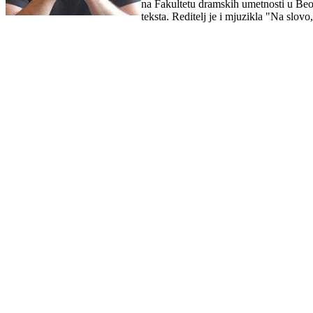
na Fakultetu dramskih umetnosti u Beog
teksta. Reditelj je i mjuzikla "Na slov