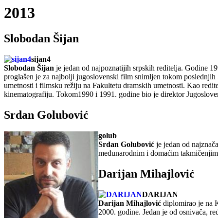
2013
Slobodan Šijan
sijan4
Slobodan Šijan
je jedan od najpoznatijih srpskih reditelja. Godine 
proglašen je za najbolji jugoslovenski film snimljen tokom poslednji
umetnosti i filmsku režiju na Fakultetu dramskih umetnosti. Kao reditel
kinematografiju. Tokom1990 i 1991. godine bio je direktor Jugoslov
Srdan Golubović
golub
Srdan Golubović
je jedan od najznača
međunarodnim i domaćim takmičenjima. 
Darijan Mihajlović
DARIJAN
Darijan Mihajlović
diplomirao je na K
2000. godine. Jedan je od osnivača, red