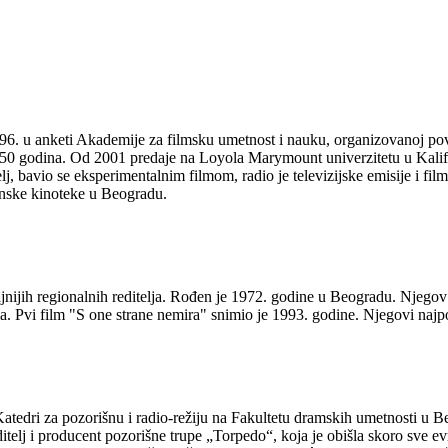
1996. u anketi Akademije za filmsku umetnost i nauku, organizovanoj p
h 50 godina. Od 2001 predaje na Loyola Marymount univerzitetu u Kalifo
j, bavio se eksperimentalnim filmom, radio je televizijske emisije i fil
enske kinoteke u Beogradu.
jnijih regionalnih reditelja. Rođen je 1972. godine u Beogradu. Njegov
Pvi film "S one strane nemira" snimio je 1993. godine. Njegovi najpo
atedri za pozorišnu i radio-režiju na Fakultetu dramskih umetnosti u 
itelj i producent pozorišne trupe „Torpedo“, koja je obišla skoro sve ev